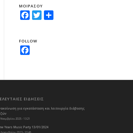
ΜΟΙΡΑΣΟΥ
Facebook
Twitter
Μοιραστείτε
FOLLOW
Facebook
ΕΛΕΥΤΑΙΕΣ ΕΙΔΗΣΕΙΣ
νακοίνωση για εγκατάσταση και λειτουργία διάβασης
εζών
 Νοεμβρίου 2025 - 13:21
w Years Music Party 13/01/2024
 Δεκεμβρίου 2023 - 10:48