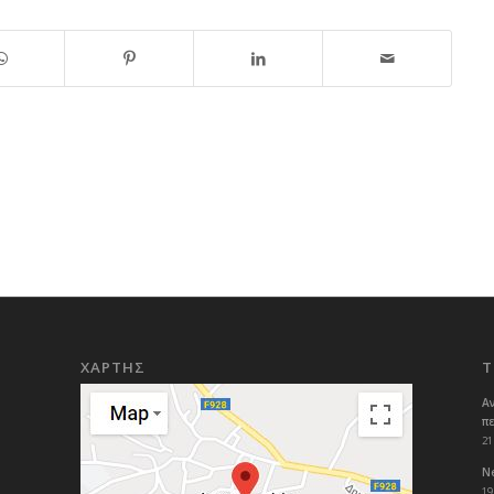
ΧΑΡΤΗΣ
Τ
Α
π
21
Ne
19