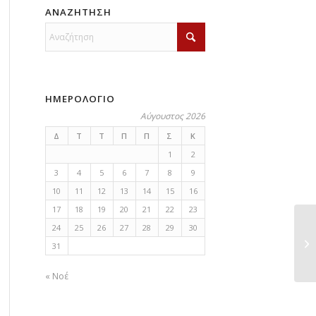
ΑΝΑΖΗΤΗΣΗ
ΗΜΕΡΟΛΟΓΙΟ
Αύγουστος 2026
Δ
Τ
Τ
Π
Π
Σ
Κ
1
2
3
4
5
6
7
8
9
10
11
12
13
14
15
16
17
18
19
20
21
22
23
24
25
26
27
28
29
30
Εκ
31
θε
« Νοέ