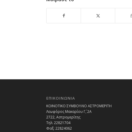
ΕΠΙΚΟΙΝΩΝΙΑ
ΚΟΙΝΟΤΙΚΟ ΣΥΜΒΟΥΛΙΟ ΑΣΤΡΟΜΕΡΙΤΗ
Λεωφόρος Μακαρίου Γ΄, 2Α
2722, Αστρομερίτης
Τηλ: 22821704
Φαξ: 22824062