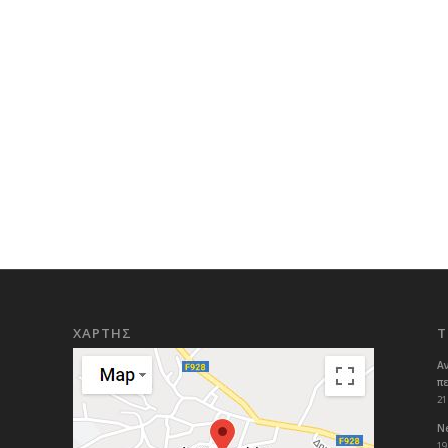
ΧΑΡΤΗΣ
Τ
Α
π
21
Ne
19