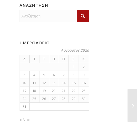
ΑΝΑΖΗΤΗΣΗ
ΗΜΕΡΟΛΟΓΙΟ
Αύγουστος 2026
Δ
Τ
Τ
Π
Π
Σ
Κ
1
2
3
4
5
6
7
8
9
10
11
12
13
14
15
16
17
18
19
20
21
22
23
24
25
26
27
28
29
30
ΠΡ
31
μ
« Νοέ