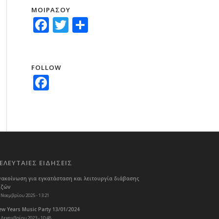
ΜΟΙΡΑΣΟΥ
Facebook
Twitter
Μοιραστείτε
FOLLOW
Facebook
ΕΛΕΥΤΑΙΕΣ ΕΙΔΗΣΕΙΣ
νακοίνωση για εγκατάσταση και λειτουργία διάβασης
εζών
 Νοεμβρίου 2025 - 13:21
w Years Music Party 13/01/2024
 Δεκεμβρίου 2023 - 10:48