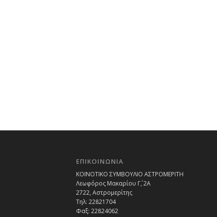
ΕΠΙΚΟΙΝΩΝΙΑ
ΚΟΙΝΟΤΙΚΟ ΣΥΜΒΟΥΛΙΟ ΑΣΤΡΟΜΕΡΙΤΗ
Λεωφόρος Μακαρίου Γ΄, 2Α
2722, Αστρομερίτης
Τηλ: 22821704
Φαξ: 22824062