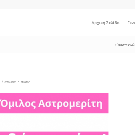
Αρχική Σελίδα
Γεν
Είσαστε εδώ
/
ς
από
administrator