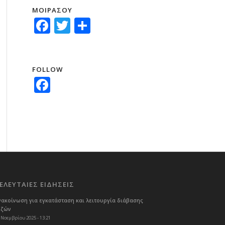
ΜΟΙΡΑΣΟΥ
Facebook
Twitter
Μοιραστείτε
FOLLOW
Facebook
ΕΛΕΥΤΑΙΕΣ ΕΙΔΗΣΕΙΣ
νακοίνωση για εγκατάσταση και λειτουργία διάβασης
εζών
 Νοεμβρίου 2025 - 13:21