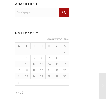
ΑΝΑΖΗΤΗΣΗ
ΗΜΕΡΟΛΟΓΙΟ
Αύγουστος 2026
Δ
Τ
Τ
Π
Π
Σ
Κ
1
2
3
4
5
6
7
8
9
10
11
12
13
14
15
16
17
18
19
20
21
22
23
24
25
26
27
28
29
30
31
Ευ
« Νοέ