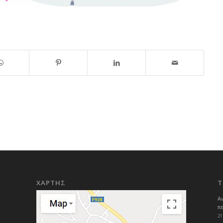
ΧΑΡΤΗΣ
Τ
Α
π
21