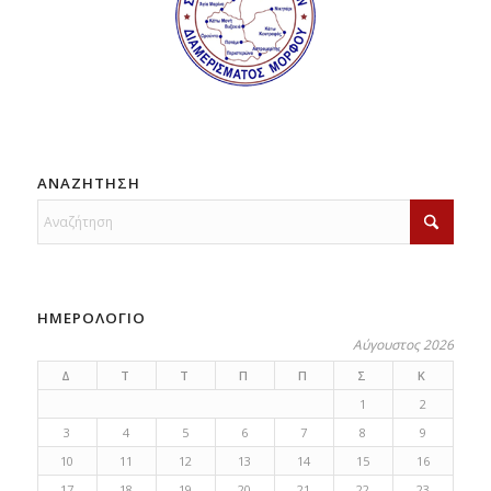
ΑΝΑΖΗΤΗΣΗ
ΗΜΕΡΟΛΟΓΙΟ
Αύγουστος 2026
Δ
Τ
Τ
Π
Π
Σ
Κ
1
2
3
4
5
6
7
8
9
10
11
12
13
14
15
16
17
18
19
20
21
22
23