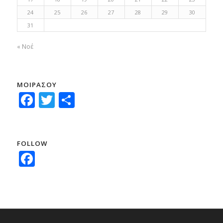
24
25
26
27
28
29
30
31
« Νοέ
ΜΟΙΡΑΣΟΥ
Facebook
Twitter
Μοιραστείτε
FOLLOW
Facebook