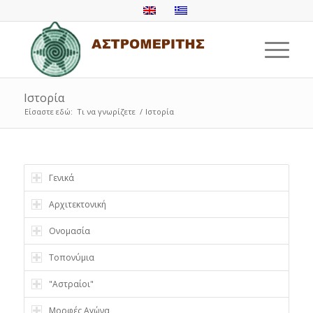
Ιστορία
Είσαστε εδώ:
Τι να γνωρίζετε
/
Ιστορία
Γενικά
Αρχιτεκτονική
Ονομασία
Τοπονύμια
"Αστραίοι"
Μορφές Αγώνα