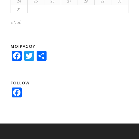
24
25
26
27
28
29
30
31
« Νοέ
ΜΟΙΡΑΣΟΥ
Facebook
Twitter
Μοιραστείτε
FOLLOW
Facebook