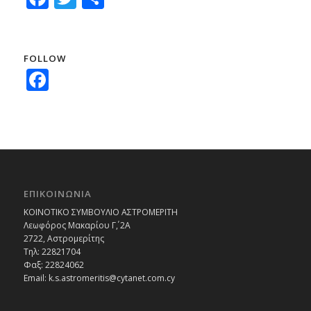
FOLLOW
Facebook
ΕΠΙΚΟΙΝΩΝΙΑ
ΚΟΙΝΟΤΙΚΟ ΣΥΜΒΟΥΛΙΟ ΑΣΤΡΟΜΕΡΙΤΗ
Λεωφόρος Μακαρίου Γ΄, 2Α
2722, Αστρομερίτης
Τηλ: 22821704
Φαξ: 22824062
Email: k.s.astromeritis@cytanet.com.cy