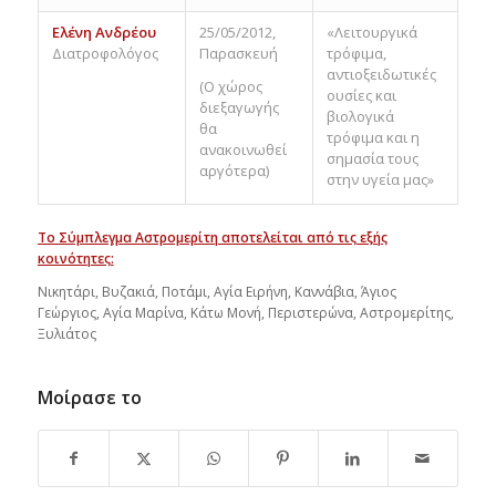
Ελένη Ανδρέου
25/05/2012,
«Λειτουργικά
Διατροφολόγος
Παρασκευή
τρόφιμα,
αντιοξειδωτικές
(Ο χώρος
ουσίες και
διεξαγωγής
βιολογικά
θα
τρόφιμα και η
ανακοινωθεί
σημασία τους
αργότερα)
στην υγεία μας»
Το Σύμπλεγμα Αστρομερίτη αποτελείται από τις εξής
κοινότητες:
Νικητάρι, Βυζακιά, Ποτάμι, Αγία Ειρήνη, Καννάβια, Άγιος
Γεώργιος, Αγία Μαρίνα, Κάτω Μονή, Περιστερώνα, Αστρομερίτης,
Ξυλιάτος
Μοίρασε το