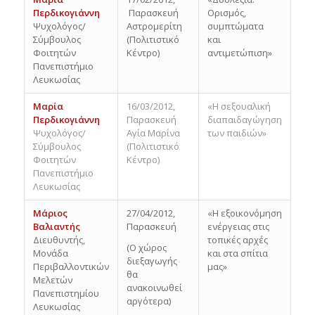
Περδικογιάννη
Παρασκευή
Ορισμός,
Ψυχολόγος/
Αστρομερίτη
συμπτώματα
Σύμβουλος
(Πολιτιστικό
και
Φοιτητών
Κέντρο)
αντιμετώπιση»
Πανεπιστήμιο
Λευκωσίας
Μαρία
16/03/2012,
«Η σεξουαλική
Περδικογιάννη
Παρασκευή
διαπαιδαγώγηση
Ψυχολόγος/
Αγία Μαρίνα
των παιδιών»
Σύμβουλος
(Πολιτιστικό
Φοιτητών
Κέντρο)
Πανεπιστήμιο
Λευκωσίας
Μάριος
27/04/2012,
«Η εξοικονόμηση
Βαλιαντής
Παρασκευή
ενέργειας στις
Διευθυντής,
τοπικές αρχές
(Ο χώρος
Μονάδα
και στα σπίτια
διεξαγωγής
Περιβαλλοντικών
μας»
θα
Μελετών
ανακοινωθεί
Πανεπιστημίου
αργότερα)
Λευκωσίας