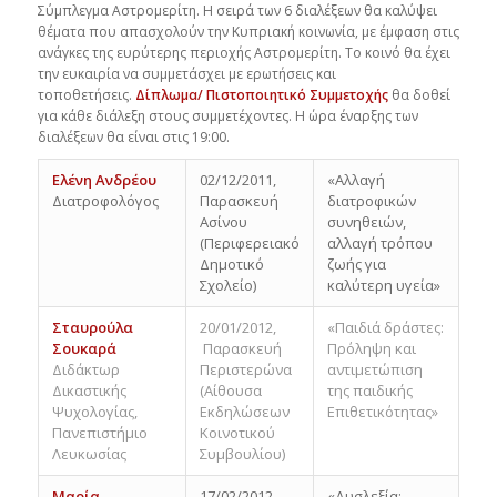
Σύμπλεγμα Αστρομερίτη. Η σειρά των 6 διαλέξεων θα καλύψει
θέματα που απασχολούν την Κυπριακή κοινωνία, με έμφαση στις
ανάγκες της ευρύτερης περιοχής Αστρομερίτη. Το κοινό θα έχει
την ευκαιρία να συμμετάσχει με ερωτήσεις και
τοποθετήσεις.
Δίπλωμα/ Πιστοποιητικό Συμμετοχής
θα δοθεί
για κάθε διάλεξη στους συμμετέχοντες. Η ώρα έναρξης των
διαλέξεων θα είναι στις 19:00.
Ελένη Ανδρέου
02/12/2011,
«Αλλαγή
Διατροφολόγος
Παρασκευή
διατροφικών
Ασίνου
συνηθειών,
(Περιφερειακό
αλλαγή τρόπου
Δημοτικό
ζωής για
Σχολείο)
καλύτερη υγεία»
Σταυρούλα
20/01/2012,
«Παιδιά δράστες:
Σουκαρά
Παρασκευή
Πρόληψη και
Διδάκτωρ
Περιστερώνα
αντιμετώπιση
Δικαστικής
(Αίθουσα
της παιδικής
Ψυχολογίας,
Εκδηλώσεων
Επιθετικότητας»
Πανεπιστήμιο
Κοινοτικού
Λευκωσίας
Συμβουλίου)
Μαρία
17/02/2012,
«Δυσλεξία: