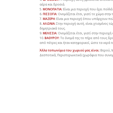
αέρα και δροσιά.
5.
ΜΟΝΟΠΑΤΙΑ:
Είναι μια περιοχή που έχει πολλ
6.
ΠΙΣΣΟΓΙΑ:
Ονομάζεται έτσι, γιατί το χώμα στην
7.
ΜΑΖΕΡΗ:
Είναι μια περιοχή όπου υπάρχουν πολ
8.
ΑΛΩΝΙΑ:
Στην περιοχή αυτή, είναι χτισμένος τ
δημητριακά τους.
9.
ΜΕΛΙΣΣΙΑ:
Ονομάζεται έτσι, γιατί στην περιοχή 
10.
ΒΑΘΥΡΟΥ:
Το όνομά της το πήρε από τους δρό
από πέτρες και ήταν κατηφορικοί, ώστε τα νερά 
Άλλα τοπωνύμια του χωριού μας είναι:
Βερού, Μ
Δεσποτικά, Περιστερωνιτικά (χωράφια που συνορ