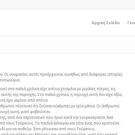
Αρχική Σελίδα
Γεν
ν. Οι ονομασίες αυτές προέρχονται συνήθως από διάφορες ιστορίες
 τοπωνύμια:
ατί στα παλιά χρόνια είχε σπίτια χτισμένα με μεγάλες πέτρες, τις
υτής της περιοχής. Στα παλιά χρόνια, η περιοχή αυτή δεν είχε αξία,
τή έχει γεμίσει από σπίτια.
άνθρωποι πίστευαν ότι ζούσαν κύκλωπες με τρία μάτια. Οι άνθρωποι
ιοχή αυτή, γιατί φοβούνταν.
της, από ένα περιστατικό που έγινε κατά την τουρκοκρατία. Εκεί
πό τους Τούρκους. Τα παιδιά έκλαιγαν και τότε ένας που κρατούσε
αιδί για να σωθείς». Έτσι γλίτωσαν από τους Τούρκους.
 από τον κόλπο της Μόρφου και ονομάζεται έτσι, γιατί έχει αρκετό