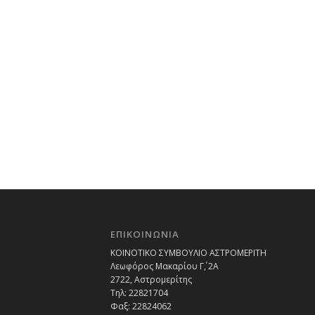
ΕΠΙΚΟΙΝΩΝΙΑ
ΚΟΙΝΟΤΙΚΟ ΣΥΜΒΟΥΛΙΟ ΑΣΤΡΟΜΕΡΙΤΗ
Λεωφόρος Μακαρίου Γ΄, 2Α
2722, Αστρομερίτης
Τηλ: 22821704
Φαξ: 22824062