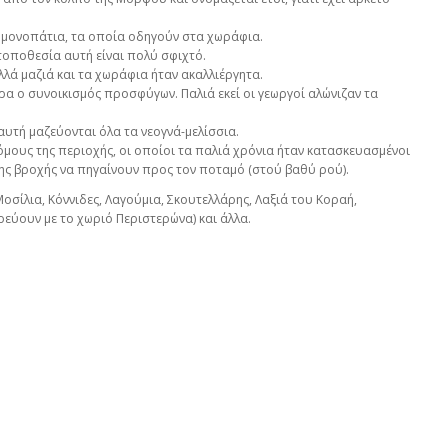
ά μονοπάτια, τα οποία οδηγούν στα χωράφια.
 τοποθεσία αυτή είναι πολύ σφιχτό.
λά μαζιά και τα χωράφια ήταν ακαλλιέργητα.
ώρα ο συνοικισμός προσφύγων. Παλιά εκεί οι γεωργοί αλώνιζαν τα
αυτή μαζεύονται όλα τα νεογνά-μελίσσια.
μους της περιοχής, οι οποίοι τα παλιά χρόνια ήταν κατασκευασμένοι
της βροχής να πηγαίνουν προς τον ποταμό (στού βαθύ ρού).
οσίλια, Κόννιδες, Λαγούμια, Σκουτελλάρης, Λαξιά του Κοραή,
εύουν με το χωριό Περιστερώνα) και άλλα.