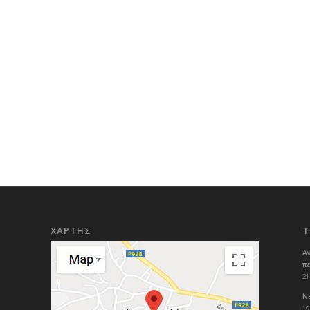
ΧΑΡΤΗΣ
Τ
Α
π
21
Ne
19