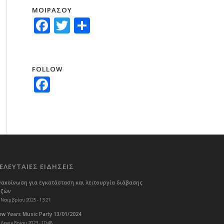
ΜΟΙΡΑΣΟΥ
Facebook
Twitter
Μοιραστείτε
FOLLOW
Facebook
ΕΛΕΥΤΑΙΕΣ ΕΙΔΗΣΕΙΣ
νακοίνωση για εγκατάσταση και λειτουργία διάβασης
εζών
 Νοεμβρίου 2025 - 13:21
w Years Music Party 13/01/2024
 Δεκεμβρίου 2023 - 10:48