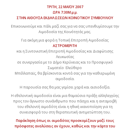
ΤΡΙΤΗ, 22 ΜΑΪΟΥ 2007
ΩΡΑ 7:30Μ.μ.μ.
ΣΤΗΝ ΑΙΘΟΥΣΑ ΕΚΔΗΛΩΣΕΩΝ ΚΟΙΝΟΤΙΚΟΥ ΣΥΜΒΟΥΛΙΟΥ
Επικοινωνούμε και πάλι μαζί σας για να σας υπενθυμίσουμε την
Αιμοδοσία της Κοινότητάς μας.
Για ακόμη μια φορά η Τοπική Επιτροπή Αιμοδοσίας
ΑΣΤΡΟΜΕΡΙΤΗ
και η Συντονιστική Επιτροπή Αιμοδοσίας και Διαφώτισης
Λευκωσίας
σε συνεργασία με το Δήμο Κερύνειας και το Προσφυγικό
Σωματείο Ελεύθερο
Μπέλλαπαϊς, θα βρίσκονται κοντά σας για την καθιερωμένη
αιμοδοσία.
Η παρουσία σας θα μας γεμίσει χαρά και αισιοδοξία.
Η εθελοντική αιμοδοσία είναι μια θαμαύσια πράξη αλληλεγγύης
προς τον άγνωστο συνάνθρωπο που πάσχει και η ανταμοιβή
του εθελοντή αιμοδότη είναι η ηθική ικανοποίηση για τη
συνεισφορά του στη θεραπευτική αντιμετώπτση του.
Παράκληση όπως οι αιμοδότες προσκομίζουν μαζί τους
πρόσφατες αναλύσεις αν έχουν, καθώς και την κάρτα του