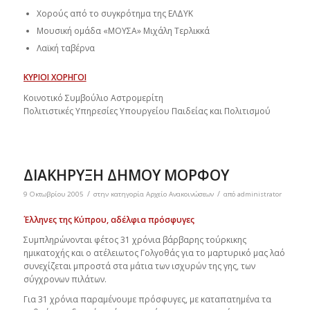
Χορούς από το συγκρότημα της ΕΛΔΥΚ
Μουσική ομάδα «ΜΟΥΣΑ» Μιχάλη Τερλικκά
Λαϊκή ταβέρνα
ΚΥΡΙΟΙ ΧΟΡΗΓΟΙ
Κοινοτικό Συμβούλιο Αστρομερίτη
Πολιτιστικές Υπηρεσίες Υπουργείου Παιδείας και Πολιτισμού
ΔΙΑΚΗΡΥΞΗ ΔΗΜΟΥ ΜΟΡΦΟΥ
/
/
9 Οκτωβρίου 2005
στην κατηγορία
Αρχείο Ανακοινώσεων
από
administrator
Έλληνες της Κύπρου, αδέλφια πρόσφυγες
Συμπληρώνονται φέτος 31 χρόνια βάρβαρης τούρκικης
ημικατοχής και ο ατέλειωτος Γολγοθάς για το μαρτυρικό μας λαό
συνεχίζεται μπροστά στα μάτια των ισχυρών της γης, των
σύγχρονων πιλάτων.
Για 31 χρόνια παραμένουμε πρόσφυγες, με καταπατημένα τα