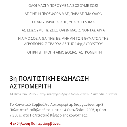
ΟΛΟΙ ΜΑΖΙ ΜΠΟΡΟΥΜΕ ΝΑ ΣΩΣΟΥΜΕ ΖΩΕΣ
ΑΣ ΓΙΝΕΙ Η ΠΡΟΣΦΟΡΑ ΜΑΣ, ΠΑΡΑΔΕΙΓΜΑ ΟΛΩΝ
ΟΤΑΝ ΥΠΑΡΧΕΙ ΑΓΑΠΗ, ΥΠΑΡΧΕΙ ΕΛΠΙΔΑ
ΑΣ ΣΩΣΟΥΜΕ ΤΙΣ ΖΩΕΣ ΟΛΩΝ ΜΑΣ ΔΙΝΟΝΤΑΣ ΑΙΜΑ
Η ΑΙΜΟΔΟΣΙΑ ΘΑ ΓΙΝΕΙ ΕΙΣ ΜΝΗΜΗ ΤΩΝ ΘΥΜΑΤΩΝ ΤΗΣ
ΑΕΡΟΠΟΡΙΚΗΣ ΤΡΑΓΩΔΙΑΣ ΤΗΣ 14ης ΑΥΓΟΥΣΤΟΥ
ΤΟΠΙΚΗ ΕΠΙΤΡΟΠΗ ΑΙΜΟΔΟΣΙΑΣ ΑΣΤΡΟΜΕΡΙΤΗ
3η ΠΟΛΙΤΙΣΤΙΚΗ ΕΚΔΗΛΩΣΗ
ΑΣΤΡΟΜΕΡΙΤΗ
/
/
14 Οκτωβρίου 2005
στην κατηγορία
Αρχείο Ανακοινώσεων
από
administrator
Το Κοινοτικό Συμβούλιο Αστρομερίτη, διοργανώνει την 3η
Πολιτιστική εκδήλωσή του, στις 14 Οκτωβρίου 2005, η ώρα
7:30μ.μ. στο Πολιτιστικό Κέντρο της κοινότητας.
Η εκδήλωση θα περιλαμβάνει: