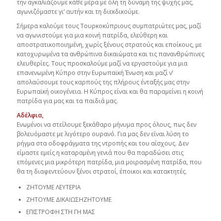
την αγκαλιάζουμε κάθε μέρα με όλη τη δύναμη της ψυχής μας,
αγωνιζόμαστε γι’ αυτήν και τη διεκδικούμε.
Σήμερα καλούμε τους Τουρκοκύπριους συμπατριώτες μας, μαζί
να αγωνιστούμε για μια κοινή πατρίδα, ελεύθερη και
αποστρατικοποιημένη, χωρίς ξένους στρατούς και εποίκους, με
κατοχυρωμένα τα ανθρώπινα δικαιώματα και τις πανανθρώπινες
ελευθερίες. Τους προσκαλούμε μαζί να εργαστούμε για μια
επανενωμένη Κύπρο στην Ευρωπαϊκή Ένωση και μαζί ν’
απολαύσουμε τους καρπούς της πλήρους ένταξής μας στην
Ευρωπαϊκή οικογένεια. Η Κύπρος είναι και θα παραμείνει η κοινή
πατρίδα για μας και τα παιδιά μας.
Αδέλφια,
Ενωμένοι να στείλουμε ξεκάθαρο μήνυμα προς όλους, πως δεν
βολευόμαστε με λιγότερο ουρανό. Για μας δεν είναι λύση το
ρήγμα στα οδοφράγματα της ντροπής και του αίσχους. Δεν
είμαστε εμείς η καταραμένη γενιά που θα παραδώσει στις
επόμενες μια μικρότερη πατρίδα, μια μοιρασμένη πατρίδα, που
θα τη διαφεντεύουν ξένοι στρατοί, έποικοι και κατακτητές.
ΖΗΤΟΥΜΕ ΛΕΥΤΕΡΙΑ
ΖΗΤΟΥΜΕ ΔΙΚΑΙΩΣΗΖΗΤΟΥΜΕ
ΕΠΙΣΤΡΟΦΗ ΣΤΗ ΓΗ ΜΑΣ