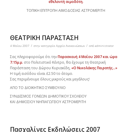
εθελοντή αιμοδότη.
ΤΟΠΙΚΗ ΕΠΙΤΡΟΠΗ ΑΙΜΟΔΟΣΙΑΣ ΑΣΤΡΟΜΕΡΙΤΗ
ΘΕΑΤΡΙΚΗ ΠΑΡΑΣΤΑΣΗ
/
/
4 Μαΐου 2007
στην κατηγορία
Αρχείο Ανακοινώσεων
από
administrator
Σας πληροφορούμε ότι την
Παρασκευή 4 Μαΐου 2007 και ώρα
7:15μ.μ.
στο Πολιτιστικό Κέντρο, θα έχουμε τη Θεατρική
Παράσταση του Δώρου Κυριακίδη,
«Ο Νικολάκης Πειρατής…»
Η τιμή εισόδου είναι £2.50 το άτομο.
Σας περιμένουμε όλους μικρούς και μεγάλους!
ΑΠΟ ΤΟ ΔΙΟΙΚΗΤΙΚΟ ΣΥΜΒΟΥΛΙΟ
ΣΥΝΔΕΣΜΟΣ ΓΟΝΕΩΝ ΔΗΜΟΤΙΚΟΥ ΣΧΟΛΕΙΟΥ
ΚΑΙ ΔΗΜΟΣΙΟΥ ΝΗΠΙΑΓΩΓΕΙΟΥ ΑΣΤΡΟΜΕΡΙΤΗ
Πασχαλίνες Εκδηλώσεις 2007