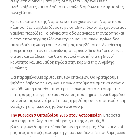
ανθρώπινα δικαιώματά μας, οι τύχες των αγνοουμένων
ανεξακρίβωτες και το δράμα των εγκλωβισμένων της Καρπασίας
συνεχίζεται.
Εμείς οι κάτοικοι της Μόρφου και των χωριών του Μορφίτικου
κάμπου, δεν συμβιβαζόμαστε με το άδικο, δεν υπάρχουν για μας
χαμένες πατρίδες. Το ρήγμα στα οδοφράγματα της ντροπής και
η επαναπροσέγγιση Ελληνοκυπρίων και Τουρκοκυπρίων, δεν
αποτελούν τη λύση του εθνικού μας προβλήματος. Αντίθετα η
μονιμοποίηση των σημερινών προσωρινών διευθετήσεων, είναι
για μας απαράδεκτη και θα αποτελεί ντροπή για τη διεθνή
κοινότητα και μια μαύρη κηλίδα στην καρδιά της Ενωμένης
Ευρώπης.
Θα παραμείνουμε όρθιοι επί των επάλξεων. Θα κρατήσουμε
ψηλά το λάβαρο του αγώνα. Θ’ αγωνιστούμε πεισματικά ενάντια
σε κάθε λύση που θα αποστερεί το αναφαίρετο δικαίωμα της
επιστροφής στη γη που μας γέννησε, που σήμερα είναι θαμμένοι
γονιοί και πρόγονοί μας. Για μας η μη λύση του κυπριακού και η
συνέχιση της ημικατοχής, δεν είναι λύση.
Την Κυριακή 9 Οκτωβρίου 2005 στον Αστρομερίτη
, μπροστά
στο συρματόπλεγμα του αίσχους και της ντροπής, θα
βροντοφωνάξουμε για ν’ ακούσουν τη φωνή μας ξένοι και δικοί
μας, πως δεν παζαρεύουμε τη γη μας και δεν τη ξεπουλάμε, αλλά